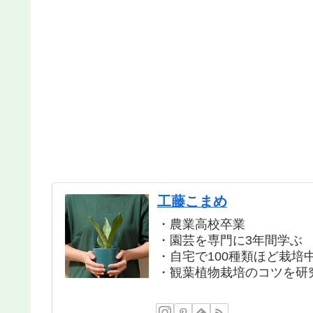
工藤こまめ
・農業高校卒業
・園芸を専門に3年間学ぶ
・自宅で100種類ほど栽培
・観葉植物栽培のコツを研