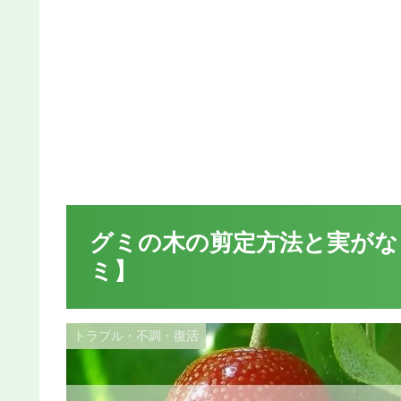
グミの木の剪定方法と実がな
ミ】
トラブル・不調・復活