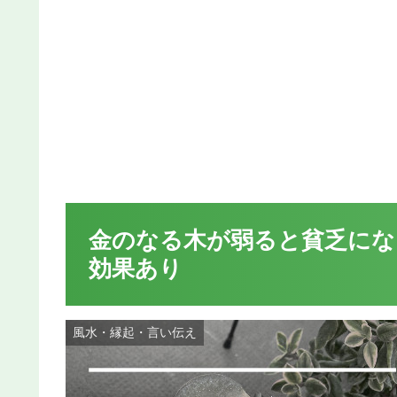
金のなる木が弱ると貧乏にな
効果あり
風水・縁起・言い伝え