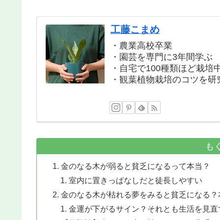
工藤こまめ
・農業高校卒業
・園芸を専門に3年間学ぶ
・自宅で100種類ほど栽培
・観葉植物栽培のコツを研
も
金のなる木が弱ると貧乏になるって本当？
室内に置きっぱなしだと徒長しやすい
金のなる木が枯れる夢をみると貧乏になる？
金運が下がるサイン？それとも生活を見直