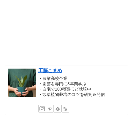
工藤こまめ
・農業高校卒業
・園芸を専門に3年間学ぶ
・自宅で100種類ほど栽培中
・観葉植物栽培のコツを研究＆発信