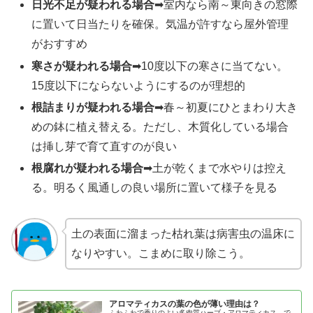
日光不足が疑われる場合
➡室内なら南～東向きの窓際
に置いて日当たりを確保。気温が許すなら屋外管理
がおすすめ
寒さが疑われる場合
➡10度以下の寒さに当てない。
15度以下にならないようにするのが理想的
根詰まりが疑われる場合
➡春～初夏にひとまわり大き
めの鉢に植え替える。ただし、木質化している場合
は挿し芽で育て直すのが良い
根腐れが疑われる場合
➡土が乾くまで水やりは控え
る。明るく風通しの良い場所に置いて様子を見る
土の表面に溜まった枯れ葉は病害虫の温床に
なりやすい。こまめに取り除こう。
アロマティカスの葉の色が薄い理由は？
ふわふわで香りのよい多肉質ハーブ・アロマティカス。で