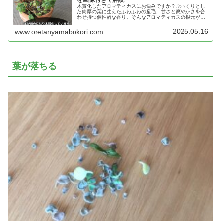
を画像付きで解説
木質化したアロマティカスにお悩みですか？ぷっくりとし
た肉厚の葉に生えたふわふわの産毛、甘さと爽やかさを合
わせ持つ個性的な香り。そんなアロマティカスの根元が茶
色くなって木質かしていませんか？そのままでいいのか、
対処法があるのか？徹底解説！
2025.05.16
www.oretanyamabokori.com
葉が落ちる