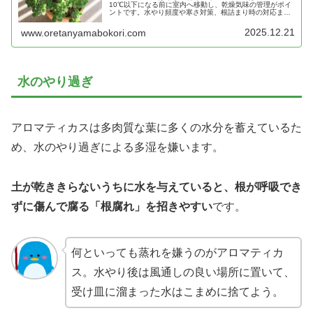
10℃以下になる前に室内へ移動し、乾燥気味の管理がポイ
ントです。水やり頻度や寒さ対策、根詰まり時の対応ま
で、冬越しのコツを写真付きで詳しく解説します。
2025.12.21
www.oretanyamabokori.com
水のやり過ぎ
アロマティカスは多肉質な葉に多くの水分を蓄えているた
め、水のやり過ぎによる多湿を嫌います。
土が乾ききらないうちに水を与えていると、根が呼吸でき
ずに傷んで腐る「根腐れ」を招きやすい
です。
何といっても蒸れを嫌うのがアロマティカ
ス。水やり後は風通しの良い場所に置いて、
受け皿に溜まった水はこまめに捨てよう。