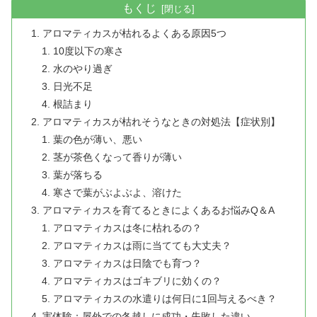
もくじ
アロマティカスが枯れるよくある原因5つ
10度以下の寒さ
水のやり過ぎ
日光不足
根詰まり
アロマティカスが枯れそうなときの対処法【症状別】
葉の色が薄い、悪い
茎が茶色くなって香りが薄い
葉が落ちる
寒さで葉がぶよぶよ、溶けた
アロマティカスを育てるときによくあるお悩みQ＆A
アロマティカスは冬に枯れるの？
アロマティカスは雨に当てても大丈夫？
アロマティカスは日陰でも育つ？
アロマティカスはゴキブリに効くの？
アロマティカスの水遣りは何日に1回与えるべき？
実体験：屋外での冬越しに成功・失敗した違い