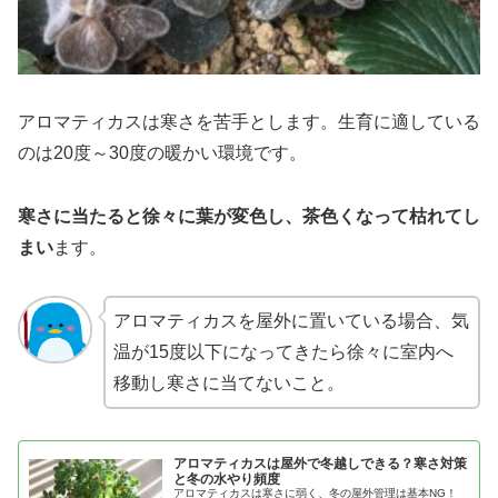
アロマティカスは寒さを苦手とします。生育に適している
のは20度～30度の暖かい環境です。
寒さに当たると徐々に葉が変色し、茶色くなって枯れてし
まい
ます。
アロマティカスを屋外に置いている場合、気
温が15度以下になってきたら徐々に室内へ
移動し寒さに当てないこと。
アロマティカスは屋外で冬越しできる？寒さ対策
と冬の水やり頻度
アロマティカスは寒さに弱く、冬の屋外管理は基本NG！