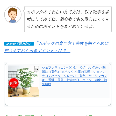
カポックのくわしい育て方は、以下記事を参
考にしてみてね。初心者でも失敗しにくくす
るためのポイントをまとめているよ。
「カポックの育て方！失敗を防ぐために
あわせて読みたい
押さえておくべきポイントとは？」
シェフレラ（コンパクタ） やさしい色合い 陶
器鉢（黄色） カポック 小葉の品種 シェフレ
ラコンパクタ クレーパ 黄色 ヤドリフカノ
キ 香港 屋外 敬老の日 ポイント消化 観
葉植物