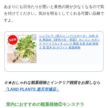
あまりにも日当たりが悪いと黄色の斑が少なくなるので気
を付けてください。気分を明るくしてくれる可愛い品種で
すよ。
シェフレラ（斑入り：バリエガータ） 白色 大
丸 陶器鉢 【黄色小石・受皿】 ホンコン カポッ
ク ヤドリフカノキ ふいり 陶器 丸形 丸鉢 鉢植
え 苗 苗木 白 ホワイト 観葉植物
☆★おしゃれな観葉植物とインテリア雑貨をお探しなら
「LAND PLANTS 楽天市場店」
室内におすすめの観葉植物②モンステラ