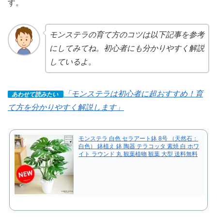
す。
モンステラの育て方のコツは以下記事を参考
にしてみてね。初心者にも分かりやすく解説
しているよ。
「モンステラは初心者に超おすすめ！育
あわせて読みたい
て方を分かりやすく解説します」
モンステラ 白色 セラアート鉢 8号 （天然石：
白色） 鉢植え 鉢 陶器 テラコッタ 素焼 白 ホワ
イト ラウンド 丸 観葉植物 観葉 大型 送料無料