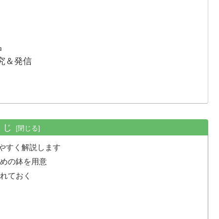
中
究＆発信
くじ
やすく解説します
きめの鉢を用意
入れておく