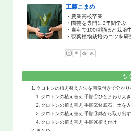
工藤こまめ
・農業高校卒業
・園芸を専門に3年間学ぶ
・自宅で100種類ほど栽培
・観葉植物栽培のコツを研
も
クロトンの植え替え方法を画像付きで分かり
クロトンの植え替え 手順①ひとまわり大
クロトンの植え替え 手順②鉢底石、土を
クロトンの植え替え 手順③鉢から取り出す
クロトンの植え替え 手順④植え付け
まとめ