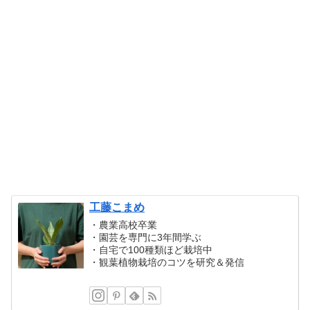
工藤こまめ
・農業高校卒業
・園芸を専門に3年間学ぶ
・自宅で100種類ほど栽培中
・観葉植物栽培のコツを研究＆発信