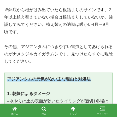
※鉢底から根がはみ出ていたら根詰まりのサインです。2
年以上植え替えていない場合は根詰まりしていないか、確
認してみてください。植え替えの適期は暖かい4月～9月
頃です。
その他、アジアンタムにつきやすい害虫としてあげられる
のがナメクジやカイガラムシです。見つけたらすぐに駆除
してください。
アジアンタムの元気がない主な理由と対処法
1.乾燥によるダメージ
⇒水やりは土の表面が乾いたタイミングが適切(冬場は
様子をみてやや控えめにする)

ホーム
検索
トップ
サイドバー
⇒空気中の湿度が必要なため1日数回の葉水をおこなう
