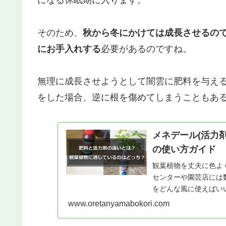
になる休眠期に入ります。
そのため、
秋から冬にかけては成長させるので
にお手入れする
必要があるのですね。
無理に成長させようとして闇雲に肥料を与え
をした場合、逆に根を傷めてしまうこともあ
メネデール(活力
の使い方ガイド
観葉植物を丈夫に色よ
センターや園芸店には
をどんな風に使えばい
ょうか？
www.oretanyamabokori.com