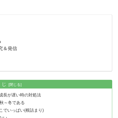
中
究＆発信
くじ
成長が遅い時の対処法
の秋～冬である
でいっぱい(根詰まり)
ない