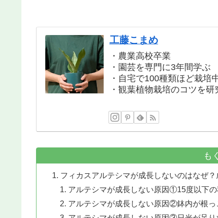
工藤こまめ
・農業高校卒業
・園芸を専門に3年間学ぶ
・自宅で100種類ほど栽培
・観葉植物栽培のコツを研
も
フィカスアルテシマが成長しないのはなぜ？
アルテシマが成長しない原因①15度以下
アルテシマが成長しない原因②鉢内が根っこ
アルテシマが成長しない原因③日光が足り