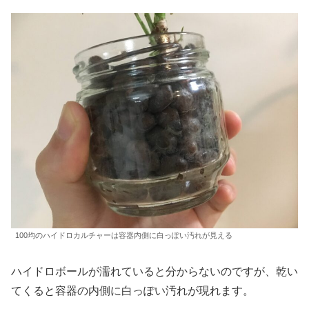
100均のハイドロカルチャーは容器内側に白っぽい汚れが見える
ハイドロボールが濡れていると分からないのですが、乾い
てくると容器の内側に白っぽい汚れが現れます。