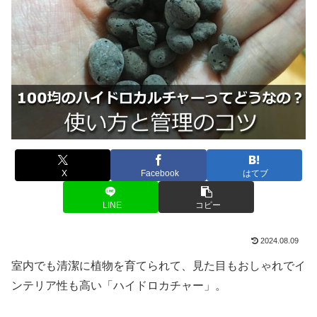
X
Facebook
はてブ
LINE
コピー
2024.08.09
室内でも清潔に植物を育てられて、見た目もおしゃれでイ
ンテリア性も高い「ハイドロカチャー」。