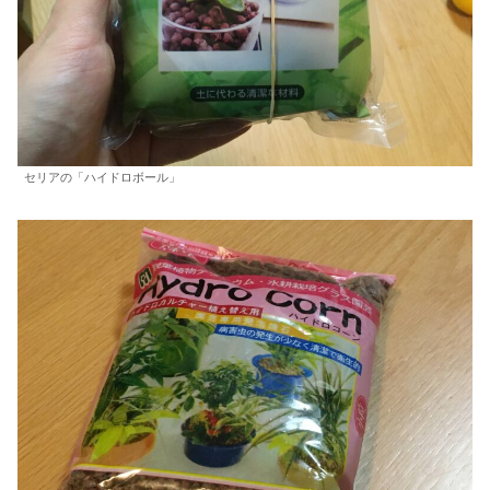
セリアの「ハイドロボール」