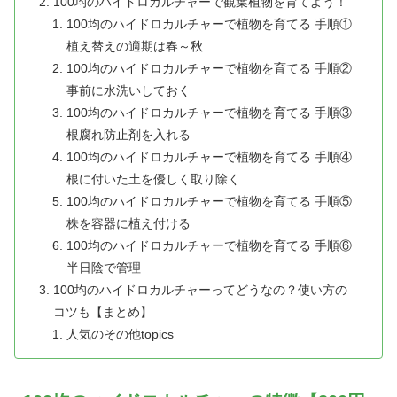
100均のハイドロカルチャーで観葉植物を育てよう！
100均のハイドロカルチャーで植物を育てる 手順①
植え替えの適期は春～秋
100均のハイドロカルチャーで植物を育てる 手順②
事前に水洗いしておく
100均のハイドロカルチャーで植物を育てる 手順③
根腐れ防止剤を入れる
100均のハイドロカルチャーで植物を育てる 手順④
根に付いた土を優しく取り除く
100均のハイドロカルチャーで植物を育てる 手順⑤
株を容器に植え付ける
100均のハイドロカルチャーで植物を育てる 手順⑥
半日陰で管理
100均のハイドロカルチャーってどうなの？使い方の
コツも【まとめ】
人気のその他topics