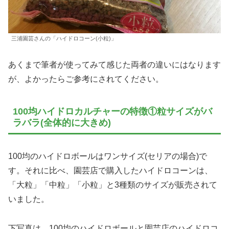
三浦園芸さんの「ハイドロコーン(小粒)」
あくまで筆者が使ってみて感じた両者の違いにはなります
が、よかったらご参考にされてください。
100均ハイドロカルチャーの特徴①粒サイズがバ
ラバラ(全体的に大きめ)
100均のハイドロボールはワンサイズ(セリアの場合)で
す。それに比べ、園芸店で購入したハイドロコーンは、
「大粒」「中粒」「小粒」と3種類のサイズが販売されて
いました。
下写真は、100均のハイドロボールと園芸店のハイドロコ