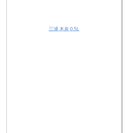
三浦 木炭 0.5L