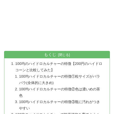
もくじ
100均のハイドロカルチャーの特徴【200円のハイドロ
コーンと比較してみた】
100均ハイドロカルチャーの特徴①粒サイズがバラ
バラ(全体的に大きめ)
100均ハイドロカルチャーの特徴②色は濃いめの茶
色
100均ハイドロカルチャーの特徴③瓶に汚れがつき
やすい