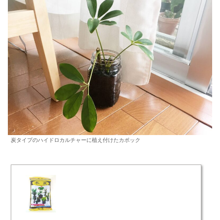
炭タイプのハイドロカルチャーに植え付けたカポック