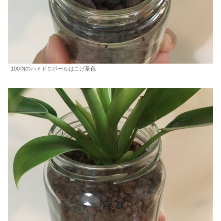
100均のハイドロボールはこげ茶色