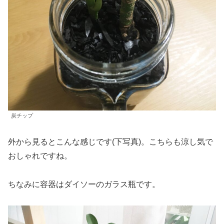
炭チップ
外から見るとこんな感じです(下写真)。こちらも涼し気で
おしゃれですね。
ちなみに容器はダイソーのガラス瓶です。