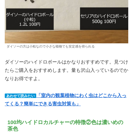
ダイソーの方は小粒なので小さな植物でも安定感を得られる
ダイソーのハイドロボールはかなりおすすめです。見つけ
たらご購入をおすすめします。量も沢山入っているのでか
なりお得ですよ。
「室内の観葉植物にわく虫はどこから入っ
あわせて読みたい
てくる？簡単にできる害虫対策も」
100均ハイドロカルチャーの特徴②色は濃いめの
茶色