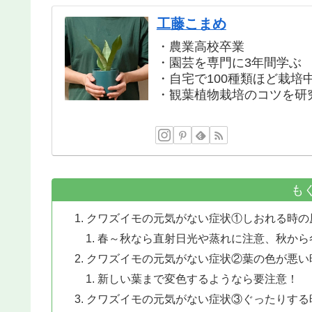
工藤こまめ
・農業高校卒業
・園芸を専門に3年間学ぶ
・自宅で100種類ほど栽培
・観葉植物栽培のコツを研
も
クワズイモの元気がない症状①しおれる時の
春～秋なら直射日光や蒸れに注意、秋から
クワズイモの元気がない症状②葉の色が悪い
新しい葉まで変色するようなら要注意！
クワズイモの元気がない症状③ぐったりする