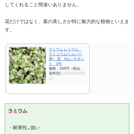
してくれること間違いありません。
花だけではなく、葉の美しさが特に魅力的な植物といえま
す。
ラミウム レミウム
ラミュウム(シルバー
系) 苗 9センチポッ
ト 3号
価格：260円（税込、
送料別)
(2021/10/27時
点)
ラミウム
・耐寒性…強い
