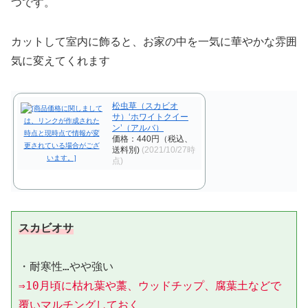
つです。
カットして室内に飾ると、お家の中を一気に華やかな雰囲
気に変えてくれます
松虫草（スカビオ
サ）‘ホワイトクイー
ン’（アルバ）
価格：440円（税込、
送料別)
(2021/10/27時
点)
スカビオサ
⇒10月頃に枯れ葉や藁、ウッドチップ、腐葉土などで
覆いマルチングしておく