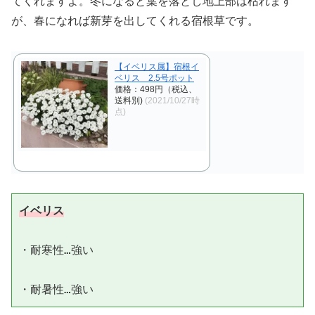
てくれますよ。冬になると葉を落とし地上部は枯れます
が、春になれば新芽を出してくれる宿根草です。
【イベリス属】宿根イ
ベリス 2.5号ポット
価格：498円（税込、
送料別)
(2021/10/27時
点)
イベリス
・耐寒性…強い
