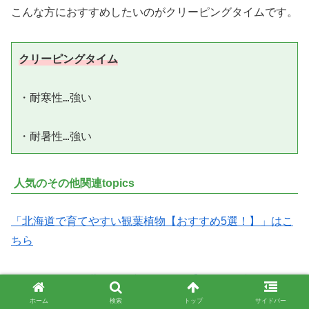
こんな方におすすめしたいのがクリーピングタイムです。
クリーピングタイム
・耐寒性…強い

人気のその他関連topics
「北海道で育てやすい観葉植物【おすすめ5選！】」はこ
ちら
「モンステラの葉っぱが割れない！【原因は？割れるコツ
も】」はこちら
ホーム
検索
トップ
サイドバー