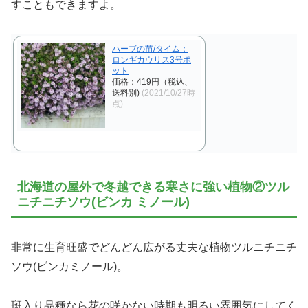
すこともできますよ。
ハーブの苗/タイム：
ロンギカウリス3号ポ
ット
価格：419円（税込、
送料別)
(2021/10/27時
点)
北海道の屋外で冬越できる寒さに強い植物②ツル
ニチニチソウ(ビンカ ミノール)
非常に生育旺盛でどんどん広がる丈夫な植物ツルニチニチ
ソウ(ビンカミノール)。
斑入り品種なら花の咲かない時期も明るい雰囲気にしてく