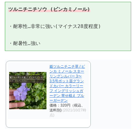
ツルニチニチソウ (ビンカミノール)
・耐寒性…非常に強い(マイナス28度程度)

姫ツルニチニチ草 / ビ
ンカ ミノール スター
リングシルバー 3〜
3.5号ポット苗グラン
ドカバー カラーリー
フ イングリッシュガ
ーデン 寄せ植え ブル
ーガーデン
価格：320円（税込、
送料別)
(2021/10/27時
点)