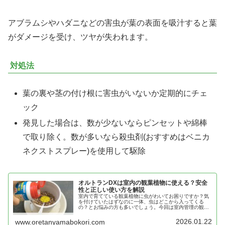
アブラムシやハダニなどの害虫が葉の表面を吸汁すると葉
がダメージを受け、ツヤが失われます。
対処法
葉の裏や茎の付け根に害虫がいないか定期的にチェ
ック
発見した場合は、数が少ないならピンセットや綿棒
で取り除く。数が多いなら殺虫剤(おすすめはベニカ
ネクストスプレー)を使用して駆除
オルトランDXは室内の観葉植物に使える？安全
性と正しい使い方を解説
室内で育てている観葉植物に虫がわいてお困りですか？気
を付けていたはずなのに一体、虫はどこから入ってくる
の？とお悩みの方も多いでしょう。今回は室内管理の観葉
植物に虫が湧く原因と、初心者でも簡単にできる害虫対策
を分かりやすくご紹介します！
2026.01.22
www.oretanyamabokori.com