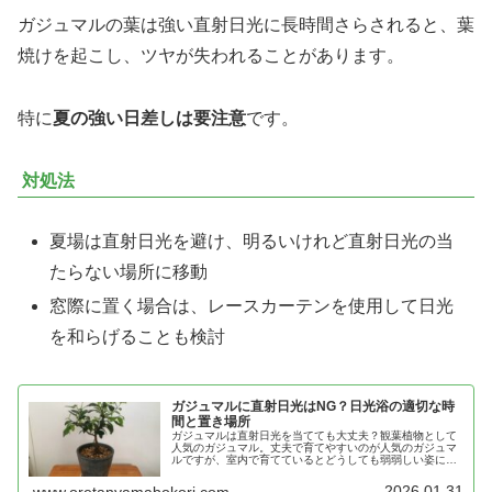
ガジュマルの葉は強い直射日光に長時間さらされると、葉
焼けを起こし、ツヤが失われることがあります。
特に
夏の強い日差しは要注意
です。
対処法
夏場は直射日光を避け、明るいけれど直射日光の当
たらない場所に移動
窓際に置く場合は、レースカーテンを使用して日光
を和らげることも検討
ガジュマルに直射日光はNG？日光浴の適切な時
間と置き場所
ガジュマルは直射日光を当てても大丈夫？観葉植物として
人気のガジュマル。丈夫で育てやすいのが人気のガジュマ
ルですが、室内で育てているとどうしても弱弱しい姿にな
りがち。だからといって、いきなり強い光に当てるのは注
意が必要。一体、なぜ？
2026.01.31