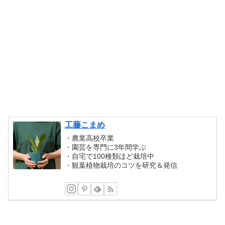
工藤こまめ
・農業高校卒業
・園芸を専門に3年間学ぶ
・自宅で100種類ほど栽培中
・観葉植物栽培のコツを研究＆発信