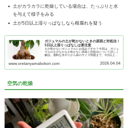
土がカラカラに乾燥している場合は、たっぷりと水
を与えて様子をみる
土が5日以上湿りっぱなしなら根腐れを疑う
ガジュマルの土が乾かないときの原因と対処法！
5日以上湿りっぱなしは要注意
土が乾かないガジュマルにお悩みですか？今回は、ガジュ
マルの土がなかなか乾かない原因と対処法について詳しく
解説。過剰な水やりから鉢のサイズ問題まで、5日以上湿
りっぱなしの土に悩む方は必見の完全ガイドです。
2026.04.04
www.oretanyamabokori.com
空気の乾燥