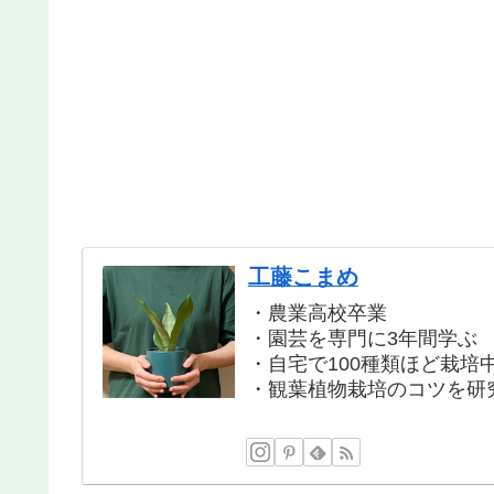
工藤こまめ
・農業高校卒業
・園芸を専門に3年間学ぶ
・自宅で100種類ほど栽培
・観葉植物栽培のコツを研