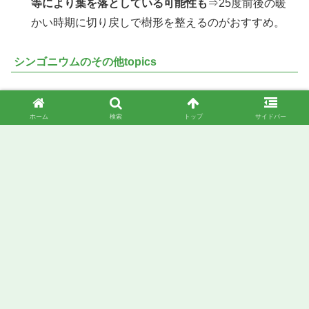
等により葉を落としている可能性も
⇒25度前後の暖
かい時期に切り戻しで樹形を整えるのがおすすめ。
シンゴニウムのその他topics
「シンゴニウムが垂れて姿が乱れる理由と対処方法と
は？」はこちら
ホーム
検索
トップ
サイドバー
「シンゴニウムが葉焼けしたときの対処法とは？」はこち
ら
「シンゴニウムの冬のお手入れ方法を分かりやすく解説し
ます！」はこちら
「ハイドロカルチャーのシンゴニウムを植え替える方法と
は？」はこちら