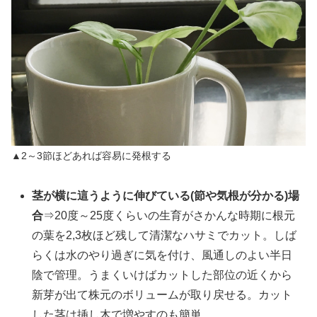
▲2～3節ほどあれば容易に発根する
茎が横に這うように伸びている(節や気根が分かる)場
合
⇒20度～25度くらいの生育がさかんな時期に根元
の葉を2,3枚ほど残して清潔なハサミでカット。しば
らくは水のやり過ぎに気を付け、風通しのよい半日
陰で管理。うまくいけばカットした部位の近くから
新芽が出て株元のボリュームが取り戻せる。カット
した茎は挿し木で増やすのも簡単。