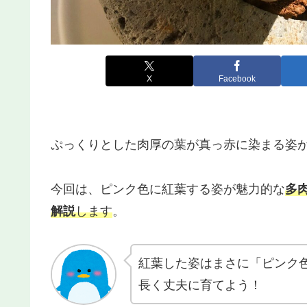
X
Facebook
ぷっくりとした肉厚の葉が真っ赤に染まる姿
今回は、ピンク色に紅葉する姿が魅力的な
多
解説
します
。
紅葉した姿はまさに「ピンク
長く丈夫に育てよう！