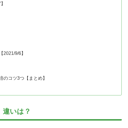
7】
21/9/6】
培のコツ3つ【まとめ】
、違いは？