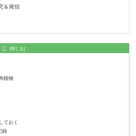
究＆発信
くじ
肉植物
】
しておく
記録