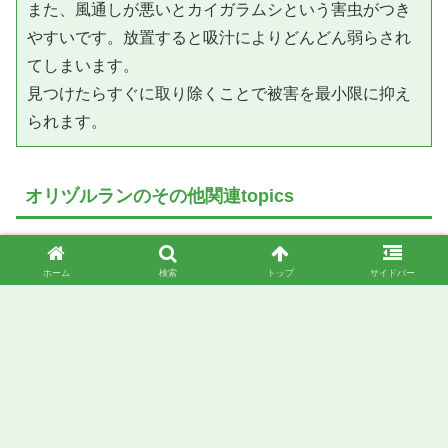
また、風通しが悪いとカイガラムシという害虫がつき
やすいです。放置すると吸汁によりどんどん弱らされ
てしまいます。

見つけたらすぐに取り除くことで被害を最小限に抑え
られます。
オリヅルランのその他関連topics
「オリヅルラン 冬の管理方法のコツ3つ！【冬越しの方
ホーム
検索
トップ
サイドバー
法】」はこちら
「オリヅルランの葉が折れる原因は？綺麗な葉を保つコツ
も」はこちら
「伸びすぎたオリヅルランの対処法と管理のコツを徹底解