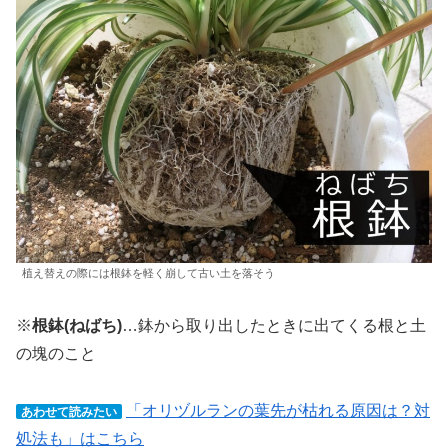
植え替えの際には根鉢を軽く崩して古い土を落そう
※
根鉢(ねばち)
…鉢から取り出したときに出てくる根と土
の塊のこと
「オリヅルランの葉先が枯れる原因は？対
あわせて読みたい
処法も」はこちら