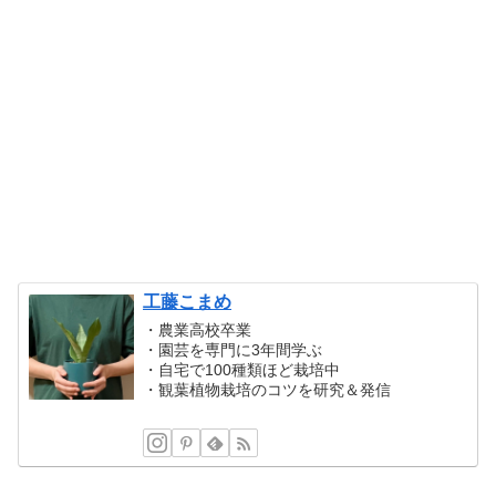
工藤こまめ
・農業高校卒業
・園芸を専門に3年間学ぶ
・自宅で100種類ほど栽培中
・観葉植物栽培のコツを研究＆発信