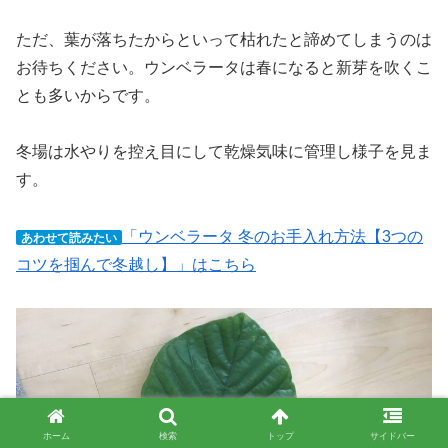
ただ、葉が落ちたからといって枯れたと諦めてしまうのは
お待ちください。ウンベラータは春になると新芽を吹くこ
とも多いからです。
冬場は水やりを控え目にして乾燥気味に管理し様子を見ま
す。
「ウンベラータ 冬のお手入れ方法【3つの
あわせて読みたい
コツを掴んで冬越し】」はこちら
ホーム
検索
トップ
サイドバー