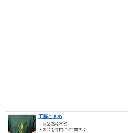
工藤こまめ
・農業高校卒業
・園芸を専門に3年間学ぶ