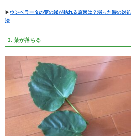
▶
ウンベラータの葉の縁が枯れる原因は？弱った時の対処
法
3. 葉が落ちる