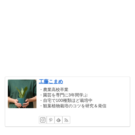
工藤こまめ
・農業高校卒業
・園芸を専門に3年間学ぶ
・自宅で100種類ほど栽培中
・観葉植物栽培のコツを研究＆発信