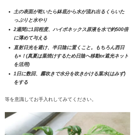
土の表面が乾いたら鉢底から水が流れ出るくらいた
っぷりと水やり
2週間に1回程度、ハイポネックス原液を水で約500倍
に薄めて与える
直射日光を避け、半日陰に置くこと。もちろん西日
も×！(真夏は葉焼けするため日陰へ移動or遮光ネット
を活用)
1日に数回、霧吹きで水分を吹きかける葉水(はみず)
をする
等を意識してお手入れしてみてください。