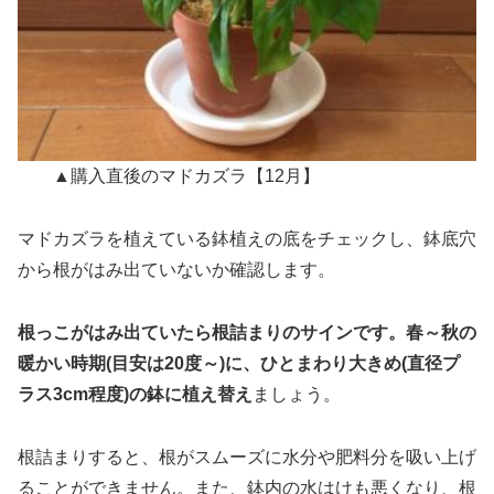
▲購入直後のマドカズラ【12月】
マドカズラを植えている鉢植えの底をチェックし、鉢底穴
から根がはみ出ていないか確認します。
根っこがはみ出ていたら根詰まりのサインです。春～秋の
暖かい時期(目安は20度～)に、ひとまわり大きめ(直径プ
ラス3cm程度)の鉢に植え替え
ましょう。
根詰まりすると、根がスムーズに水分や肥料分を吸い上げ
ることができません。また、鉢内の水はけも悪くなり、根