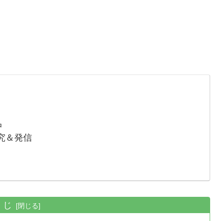
中
究＆発信
くじ