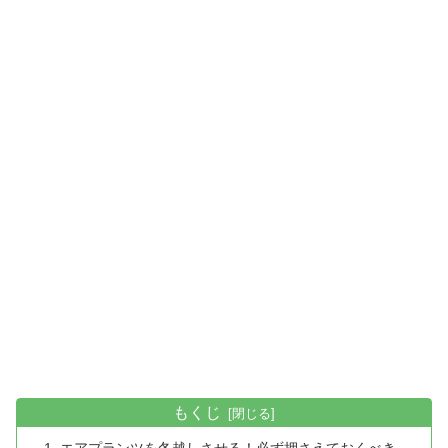
もくじ
エアプランツを冬越しさせる！必ず押さえておくべき