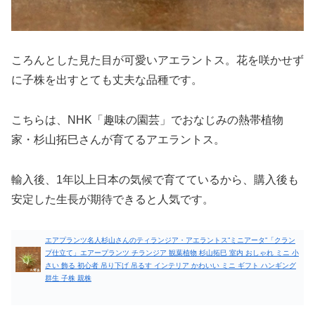
ころんとした見た目が可愛いアエラントス。花を咲かせず
に子株を出すとても丈夫な品種です。
こちらは、NHK「趣味の園芸」でおなじみの熱帯植物
家・杉山拓巳さんが育てるアエラントス。
輸入後、1年以上日本の気候で育てているから、購入後も
安定した生長が期待できると人気です。
エアプランツ名人杉山さんのティランジア・アエラントス”ミニアータ”「クラン
プ仕立て」エアープランツ チランジア 観葉植物 杉山拓巳 室内 おしゃれ ミニ 小
さい 飾る 初心者 吊り下げ 吊るす インテリア かわいい ミニ ギフト ハンギング
群生 子株 親株