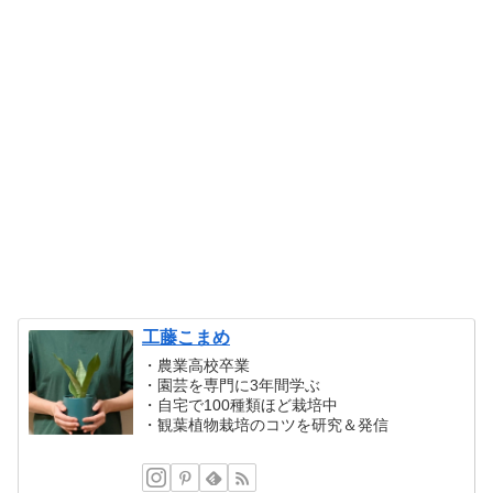
工藤こまめ
・農業高校卒業
・園芸を専門に3年間学ぶ
・自宅で100種類ほど栽培中
・観葉植物栽培のコツを研究＆発信