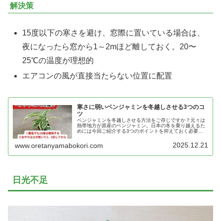
解決策
15度以下の寒さを避け、窓際に置いている場合は、
夜になったら窓から1～2mほど離しておく。20〜
25℃の温度が理想的
エアコンの風が直接当たらない位置に配置
寒さに弱いベンジャミンを冬越しさせる3つのコ
ツ
ベンジャミンを冬越しさせる方法をご存じですか？元々は
熱帯地方が原産のベンジャミン。日本の冬を乗り越えるた
めには今回ご紹介する3つのポイントを抑えておく必要が
あります。特に、ベンジャミンは冬場の寒さや乾燥に敏感
な性質を持ちます。
2025.12.21
www.oretanyamabokori.com
日光不足