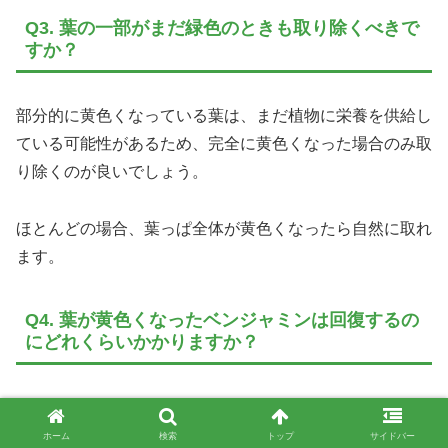
Q3. 葉の一部がまだ緑色のときも取り除くべきで
すか？
部分的に黄色くなっている葉は、まだ植物に栄養を供給し
ている可能性があるため、完全に黄色くなった場合のみ取
り除くのが良いでしょう。
ほとんどの場合、葉っぱ全体が黄色くなったら自然に取れ
ます。
Q4. 葉が黄色くなったベンジャミンは回復するの
にどれくらいかかりますか？
春～秋で適切な対策を講じ、かつ根が元気なら、数週間ほ
どで新芽が出てくるはずです。
ホーム
検索
トップ
サイドバー